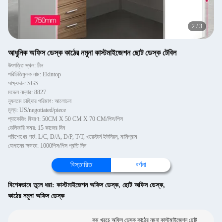
2
/
3
আধুনিক অফিস ডেস্ক কাঠের নমুনা কাস্টমাইজেশন ছোট ডেস্ক টেবিল
উৎপত্তি স্থল: চীন
পরিচিতিমুলক নাম: Ekintop
সাক্ষ্যদান: SGS
মডেল নম্বার: 8827
ন্যূনতম চাহিদার পরিমাণ: আলোচনা
মূল্য: US/negotiated/piece
প্যাকেজিং বিবরণ: 50CM X 50 CM X 70 CM/পিস/পিস
ডেলিভারি সময়: 15 কাজের দিন
পরিশোধের শর্ত: L/C, D/A, D/P, T/T, ওয়েস্টার্ন ইউনিয়ন, মানিগ্রাম
যোগানের ক্ষমতা: 1000পিস/পিস প্রতি দিন
বিস্তারিত
বর্ণনা
বিশেষভাবে তুলে ধরা:
কাস্টমাইজেশন অফিস ডেস্ক
,
ছোট অফিস ডেস্ক
,
কাঠের নমুনা অফিস ডেস্ক
কম খরচে অফিস ডেস্ক কাঠের নমুনা কাস্টমাইজেশন ছোট