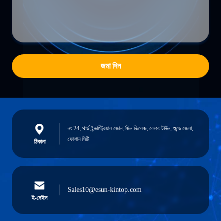
জমা দিন
নং 24, থার্ড ইন্ডাস্ট্রিয়াল জোন, জিন ভিলেজ, লেকং টাউন, শুন্ডে জেলা,
ফোশান সিটি
ঠিকানা
Sales10@esun-kintop.com
ই-মেইল