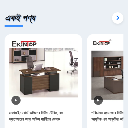
একই পণ্য
মেলামাইন বোর্ড অফিসের সিইও টেবিল, বস
পরিচালক ম্যানেজার সিইও 
ম্যানেজারের জন্য অফিস ফার্নিচার ডেস্ক
আধুনিক এল আকৃতির অফিস