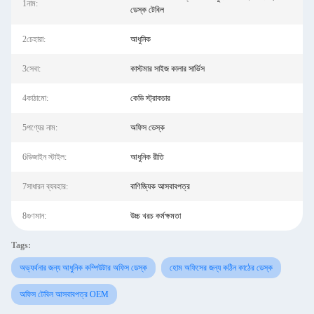
1নাম:
ডেস্ক টেবিল
2চেহারা:
আধুনিক
3সেবা:
কাস্টমার সাইজ কালার সার্ভিস
4কাঠামো:
কেডি স্ট্রাকচার
5পণ্যের নাম:
অফিস ডেস্ক
6ডিজাইন স্টাইল:
আধুনিক রীতি
7সাধারন ব্যবহার:
বাণিজ্যিক আসবাবপত্র
8গুণমান:
উচ্চ খরচ কর্মক্ষমতা
Tags:
অভ্যর্থনার জন্য আধুনিক কম্পিউটার অফিস ডেস্ক
হোম অফিসের জন্য কঠিন কাঠের ডেস্ক
অফিস টেবিল আসবাবপত্র OEM