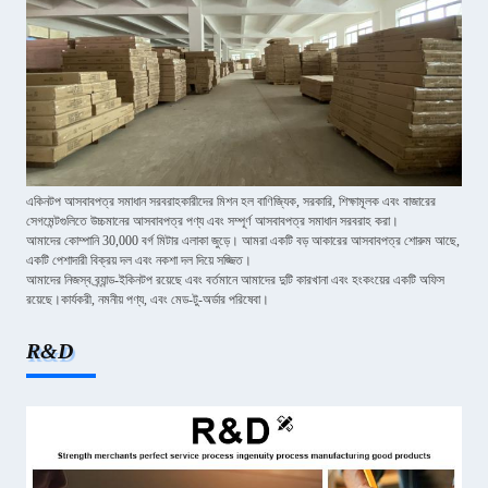
একিনটপ আসবাবপত্র সমাধান সরবরাহকারীদের মিশন হল বাণিজ্যিক, সরকারি, শিক্ষামূলক এবং বাজারের
সেগমেন্টগুলিতে উচ্চমানের আসবাবপত্র পণ্য এবং সম্পূর্ণ আসবাবপত্র সমাধান সরবরাহ করা।
আমাদের কোম্পানি 30,000 বর্গ মিটার এলাকা জুড়ে। আমরা একটি বড় আকারের আসবাবপত্র শোরুম আছে,
একটি পেশাদারী বিক্রয় দল এবং নকশা দল দিয়ে সজ্জিত।
আমাদের নিজস্ব ব্র্যান্ড-ইকিনটপ রয়েছে এবং বর্তমানে আমাদের দুটি কারখানা এবং হংকংয়ের একটি অফিস
রয়েছে।কার্যকরী, নমনীয় পণ্য, এবং মেড-টু-অর্ডার পরিষেবা।
R&D