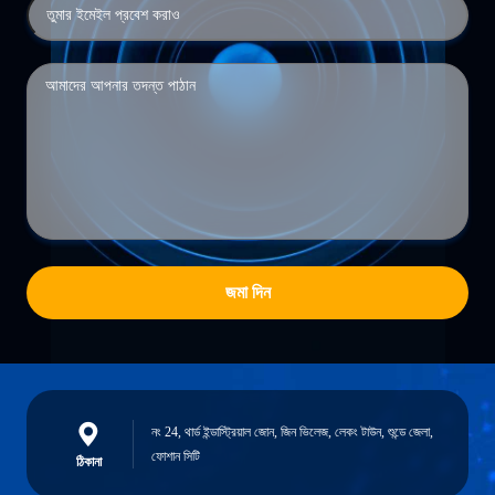
জমা দিন
নং 24, থার্ড ইন্ডাস্ট্রিয়াল জোন, জিন ভিলেজ, লেকং টাউন, শুন্ডে জেলা,
ফোশান সিটি
ঠিকানা