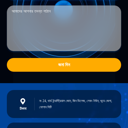
জমা দিন
নং 24, থার্ড ইন্ডাস্ট্রিয়াল জোন, জিন ভিলেজ, লেকং টাউন, শুন্ডে জেলা,
ফোশান সিটি
ঠিকানা