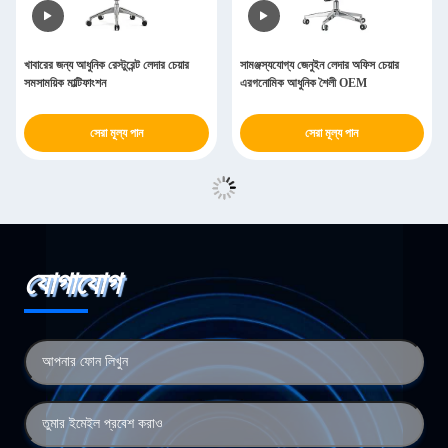
খাবারের জন্য আধুনিক রেস্টুরেন্ট লেদার চেয়ার
সামঞ্জস্যযোগ্য জেনুইন লেদার অফিস চেয়ার
সমসাময়িক মাল্টিফাংশন
এরগনোমিক আধুনিক শৈলী OEM
সেরা মূল্য পান
সেরা মূল্য পান
যোগাযোগ