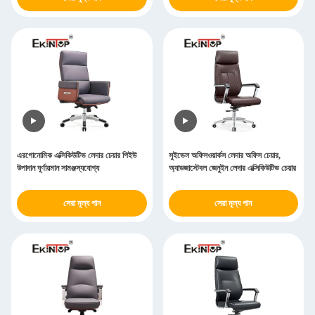
এরগোনোমিক এক্সিকিউটিভ লেদার চেয়ার পিইউ
সুইভেল অফিসওয়ার্কস লেদার অফিস চেয়ার,
উপাদান ঘূর্ণায়মান সামঞ্জস্যযোগ্য
অ্যাডজাস্টেবল জেনুইন লেদার এক্সিকিউটিভ চেয়ার
সেরা মূল্য পান
সেরা মূল্য পান