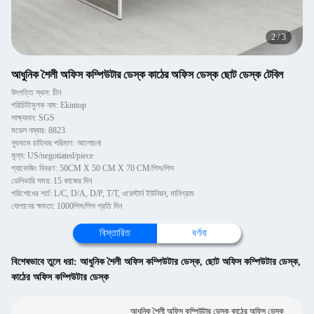
2
/
3
আধুনিক শৈলী অফিস কম্পিউটার ডেস্ক কাঠের অফিস ডেস্ক ছোট ডেস্ক টেবিল
উৎপত্তি স্থল: চীন
পরিচিতিমুলক নাম: Ekintop
সাক্ষ্যদান: SGS
মডেল নম্বার: 8823
ন্যূনতম চাহিদার পরিমাণ: আলোচনা
মূল্য: US/negotiated/piece
প্যাকেজিং বিবরণ: 50CM X 50 CM X 70 CM/পিস/পিস
ডেলিভারি সময়: 15 কাজের দিন
পরিশোধের শর্ত: L/C, D/A, D/P, T/T, ওয়েস্টার্ন ইউনিয়ন, মানিগ্রাম
যোগানের ক্ষমতা: 1000পিস/পিস প্রতি দিন
বিস্তারিত
বর্ণনা
বিশেষভাবে তুলে ধরা:
আধুনিক শৈলী অফিস কম্পিউটার ডেস্ক
,
ছোট অফিস কম্পিউটার ডেস্ক
,
কাঠের অফিস কম্পিউটার ডেস্ক
আধুনিক শৈলী অফিস কম্পিউটার ডেস্ক কাঠের অফিস ডেস্ক