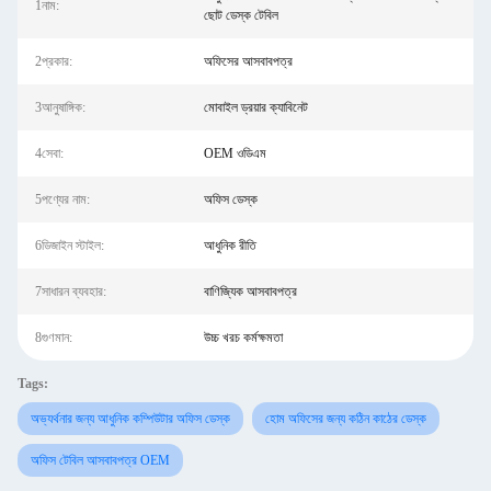
1নাম:
ছোট ডেস্ক টেবিল
2প্রকার:
অফিসের আসবাবপত্র
3আনুষাঙ্গিক:
মোবাইল ড্রয়ার ক্যাবিনেট
4সেবা:
OEM ওডিএম
5পণ্যের নাম:
অফিস ডেস্ক
6ডিজাইন স্টাইল:
আধুনিক রীতি
7সাধারন ব্যবহার:
বাণিজ্যিক আসবাবপত্র
8গুণমান:
উচ্চ খরচ কর্মক্ষমতা
Tags:
অভ্যর্থনার জন্য আধুনিক কম্পিউটার অফিস ডেস্ক
হোম অফিসের জন্য কঠিন কাঠের ডেস্ক
অফিস টেবিল আসবাবপত্র OEM