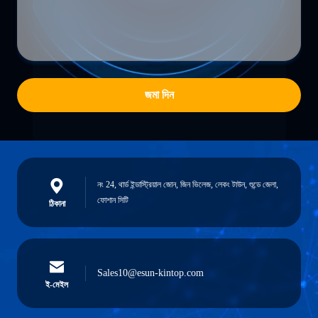
জমা দিন
নং 24, থার্ড ইন্ডাস্ট্রিয়াল জোন, জিন ভিলেজ, লেকং টাউন, শুন্ডে জেলা,
ফোশান সিটি
ঠিকানা
Sales10@esun-kintop.com
ই-মেইল