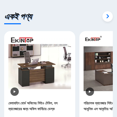
একই পণ্য
মেলামাইন বোর্ড অফিসের সিইও টেবিল, বস
পরিচালক ম্যানেজার সিইও 
ম্যানেজারের জন্য অফিস ফার্নিচার ডেস্ক
আধুনিক এল আকৃতির অফিস