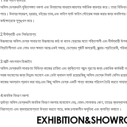
1.
উচ্চ স্থান ব্যবহার
:
অফিস ডেস্কগুলি যুক্তিসঙ্গত নকশা এবং বিন্যাসের মাধ্যমে জায়গার সর্বাধিক ব্যবহার করে। তারা বিভিন্ন
পারে। উদাহরণস্বরূপ, ড্রয়ার, বইয়ের তাক,এবং ফাইল স্লট ফাইল স্টোরেজ সহজ করার জন্য কনফিগার ক
কর্মক্ষেত্রকে সুশৃঙ্খল করে।
2.
দীর্ঘস্থায়ী এবং নির্ভরযোগ্য
:
উচ্চমানের অফিস ডেস্ক সাধারণত উচ্চমানের কাঠ বা ধাতব ফ্রেমের মতো শক্তিশালী এবং দীর্ঘস্থায়ী উপকরণ
স্থিতিশীলতা এবং লোড বহন ক্ষমতা আছেএকই সময়ে, ডেস্কের পৃষ্ঠটি জলরোধী, স্ক্র্যাচ-প্রতিরোধী, পরিধান-প
3.
মাল্টি-ফাংশনাল ডিজাইন
:
অফিস ডেস্কগুলি সাধারণত বিভিন্ন কাজের চাহিদা এবং ব্যক্তিগত পছন্দ পূরণের জন্য একাধিক কার্যকর
সহজ সংযোগের জন্য বিদ্যুৎ সংযোগ এবং ডেটা ক্যাবল স্লট রয়েছেকিছু অফিস ডেস্কে লিফট মেশিন রয়েছ
কাজের অবস্থান প্রদান করা যায়;এবং কিছু অফিস ডেস্ক একটি শান্ত কাজের পরিবেশ তৈরি করতে সাহায্য 
4.
মানবিক বিবরণ নকশা
:
দুর্দান্ত অফিস ডেস্কগুলি মানবিক বিবরণ নকশায় মনোযোগ দেয়, যেমন গোলাকার কোণ, তারের ব্যবস্থাপন
নিরাপত্তা এবং ব্যবহারযোগ্যতা উন্নত করতে পারে, কাজ চলাকালীন অসুবিধা এবং ক্লান্তি কমাতে।