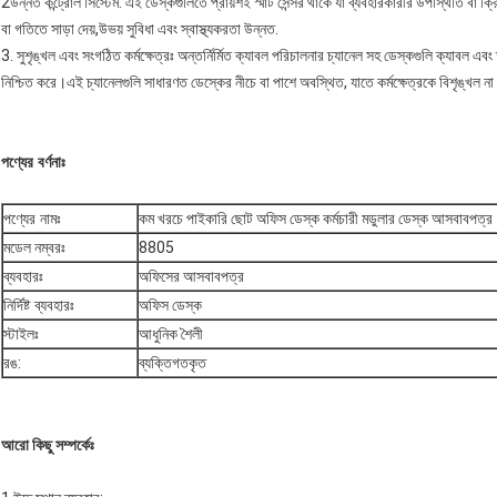
2উন্নত কন্ট্রোল সিস্টেম: এই ডেস্কগুলিতে প্রায়শই স্মার্ট সেন্সর থাকে যা ব্যবহারকারীর উপস্থিতি বা ক
বা গতিতে সাড়া দেয়,উভয় সুবিধা এবং স্বাস্থ্যকরতা উন্নত.
3. সুশৃঙ্খল এবং সংগঠিত কর্মক্ষেত্রঃ অন্তর্নির্মিত ক্যাবল পরিচালনার চ্যানেল সহ ডেস্কগুলি ক্যাবল এবং
নিশ্চিত করে।এই চ্যানেলগুলি সাধারণত ডেস্কের নীচে বা পাশে অবস্থিত, যাতে কর্মক্ষেত্রকে বিশৃঙ্খল ন
পণ্যের বর্ণনাঃ
পণ্যের নামঃ
কম খরচে পাইকারি ছোট অফিস ডেস্ক কর্মচারী মডুলার ডেস্ক আসবাবপত্র
মডেল নম্বরঃ
8805
ব্যবহারঃ
অফিসের আসবাবপত্র
নির্দিষ্ট ব্যবহারঃ
অফিস ডেস্ক
স্টাইলঃ
আধুনিক শৈলী
রঙ:
ব্যক্তিগতকৃত
আরো কিছু সম্পর্কেঃ