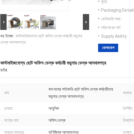
মূল্য:
Packaging Detail
ডেলিভারি সময়:
পরিশোধের শর্ত:
বড় ইমেজ :
কাস্টমাইজযোগ্য ছোট অফিস ডেস্ক কর্মচারী মডুলার
Supply Ability:
ডেস্ক আসবাবপত্র
যোগাযোগ
কাস্টমাইজযোগ্য ছোট অফিস ডেস্ক কর্মচারী মডুলার ডেস্ক আসবাবপত্র
বর্ণনা
কম দামের পাইকারি ছোট অফিস ডেস্ক কর্মচারীদের
নাম:
আকার:
মডুলার ডেস্ক আসবাবপত্র
চেহারা:
আধুনিক
বৈশিষ্ট্য:
পণ্যের নাম:
অফিস ডেস্ক
ডিজাইন 
সাধারন ব্যবহার:
বাণিজ্যিক আসবাবপত্র
গুণমান: