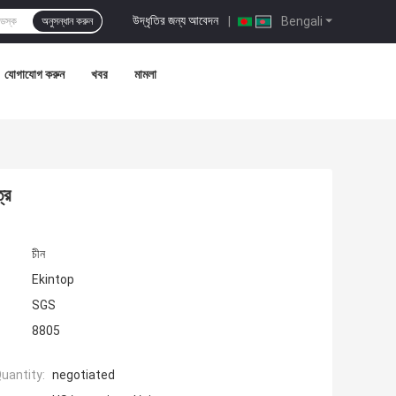
উদ্ধৃতির জন্য আবেদন
|
Bengali
অনুসন্ধান করুন
যোগাযোগ করুন
খবর
মামলা
্র
চীন
Ekintop
SGS
8805
uantity:
negotiated