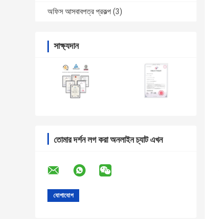
অফিস আসবাবপত্র প্রকল্প
(3)
সাক্ষ্যদান
তোমার দর্শন লগ করা অনলাইন চ্যাট এখন