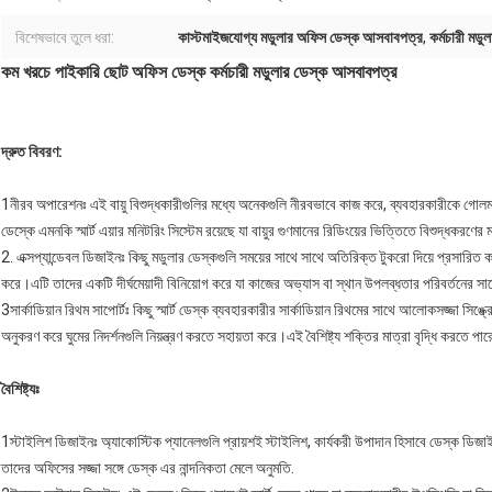
বিশেষভাবে তুলে ধরা:
কাস্টমাইজযোগ্য মডুলার অফিস ডেস্ক আসবাবপত্র
,
কর্মচারী মড
কম খরচে পাইকারি ছোট অফিস ডেস্ক কর্মচারী মডুলার ডেস্ক আসবাবপত্র
দ্রুত বিবরণ:
1নীরব অপারেশনঃ এই বায়ু বিশুদ্ধকারীগুলির মধ্যে অনেকগুলি নীরবভাবে কাজ করে, ব্যবহারকারীকে গোলম
ডেস্কে এমনকি স্মার্ট এয়ার মনিটরিং সিস্টেম রয়েছে যা বায়ুর গুণমানের রিডিংয়ের ভিত্তিতে বিশুদ্ধকরণের ম
2. এক্সপ্যান্ডেবল ডিজাইনঃ কিছু মডুলার ডেস্কগুলি সময়ের সাথে সাথে অতিরিক্ত টুকরো দিয়ে প্রসারিত ক
করে।এটি তাদের একটি দীর্ঘমেয়াদী বিনিয়োগ করে যা কাজের অভ্যাস বা স্থান উপলব্ধতার পরিবর্তনের সাথে 
3সার্কাডিয়ান রিথম সাপোর্টঃ কিছু স্মার্ট ডেস্ক ব্যবহারকারীর সার্কাডিয়ান রিথমের সাথে আলোকসজ্জা সিঙ
অনুকরণ করে ঘুমের নিদর্শনগুলি নিয়ন্ত্রণ করতে সহায়তা করে।এই বৈশিষ্ট্য শক্তির মাত্রা বৃদ্ধি করতে প
বৈশিষ্ট্যঃ
1স্টাইলিশ ডিজাইনঃ অ্যাকোস্টিক প্যানেলগুলি প্রায়শই স্টাইলিশ, কার্যকরী উপাদান হিসাবে ডেস্ক ডিজাই
তাদের অফিসের সজ্জা সঙ্গে ডেস্ক এর নান্দনিকতা মেলে অনুমতি.