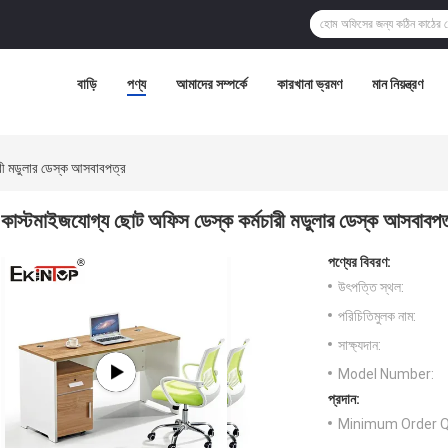
বাড়ি
পণ্য
আমাদের সম্পর্কে
কারখানা ভ্রমণ
মান নিয়ন্ত্রণ
রী মডুলার ডেস্ক আসবাবপত্র
কাস্টমাইজযোগ্য ছোট অফিস ডেস্ক কর্মচারী মডুলার ডেস্ক আসবাবপত
পণ্যের বিবরণ:
উৎপত্তি স্থল:
পরিচিতিমুলক নাম:
সাক্ষ্যদান:
Model Number:
প্রদান:
Minimum Order Q