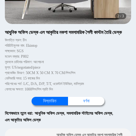
2
/
3
আধুনিক অফিস ডেস্ক এল আকৃতির নকশা সমসাময়িক শৈলী কাস্টম তৈরি ডেস্ক
উৎপত্তি স্থল: চীন
পরিচিতিমুলক নাম: Ekintop
সাক্ষ্যদান: SGS
মডেল নম্বার: P802
ন্যূনতম চাহিদার পরিমাণ: আলোচনা
মূল্য: US/negotiated/piece
প্যাকেজিং বিবরণ: 50CM X 50 CM X 70 CM/পিস/পিস
ডেলিভারি সময়: 15 কাজের দিন
পরিশোধের শর্ত: L/C, D/A, D/P, T/T, ওয়েস্টার্ন ইউনিয়ন, মানিগ্রাম
যোগানের ক্ষমতা: 1000পিস/পিস প্রতি দিন
বিস্তারিত
বর্ণনা
বিশেষভাবে তুলে ধরা:
আধুনিক অফিস ডেস্ক
,
সমসাময়িক স্টাইলের অফিস ডেস্ক
,
এল আকৃতির অফিস ডেস্ক
আধুনিক অফিস ডেস্ক এল আকৃতির নকশা সমসাময়িক শৈলী