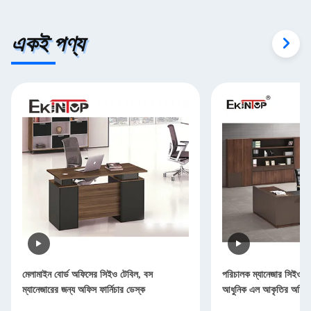
একই পণ্য
মেলামাইন বোর্ড অফিসের সিইও টেবিল, বস
পরিচালক ম্যানেজার সিইও 
ম্যানেজারের জন্য অফিস ফার্নিচার ডেস্ক
আধুনিক এল আকৃতির অফিস