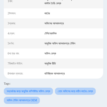
1নাম:
কাস্টম তৈরি ডেস্ক
2উপাদান:
কাঠের
3প্রকার:
অফিসের আসবাবপত্র
4ফ্রেম:
টেলিস্কোপিক
5বর্ণনা:
আধুনিক অফিস আসবাবপত্র টেবিল
6পণ্যের নাম:
অফিস ডেস্ক
7ডিজাইন স্টাইল:
আধুনিক রীতি
8সাধারন ব্যবহার:
বাণিজ্যিক আসবাবপত্র
Tags:
অভ্যর্থনার জন্য আধুনিক কম্পিউটার অফিস ডেস্ক
হোম অফিসের জন্য কঠিন কাঠের ডেস্ক
অফিস টেবিল আসবাবপত্র OEM