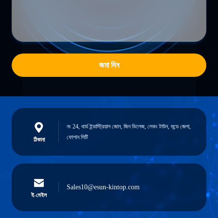
জমা দিন
নং 24, থার্ড ইন্ডাস্ট্রিয়াল জোন, জিন ভিলেজ, লেকং টাউন, শুন্ডে জেলা,
ফোশান সিটি
ঠিকানা
Sales10@esun-kintop.com
ই-মেইল