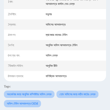
1নাম:
আসবাবপত্র কাস্টম মেড ডেস্ক
2বৈশিষ্ট্য:
মডুলার
3প্রকার:
অফিসের আসবাবপত্র
4ফাংশন:
ম্যানেজার কাজের টেবিল
5বর্ণনা:
আধুনিক অফিস আসবাবপত্র টেবিল
6পণ্যের নাম:
অফিস ডেস্ক
7ডিজাইন স্টাইল:
আধুনিক রীতি
8সাধারন ব্যবহার:
বাণিজ্যিক আসবাবপত্র
Tags:
অভ্যর্থনার জন্য আধুনিক কম্পিউটার অফিস ডেস্ক
হোম অফিসের জন্য কঠিন কাঠের ডেস্ক
অফিস টেবিল আসবাবপত্র OEM