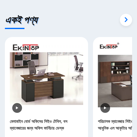
একই পণ্য
মেলামাইন বোর্ড অফিসের সিইও টেবিল, বস
পরিচালক ম্যানেজার সিইও 
ম্যানেজারের জন্য অফিস ফার্নিচার ডেস্ক
আধুনিক এল আকৃতির অফিস