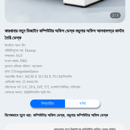
2
/
3
কারখানার নতুন ডিজাইন কম্পিউটার অফিস ডেস্ক মডুলার অফিস আসবাবপত্র কাস্টম
তৈরি ডেস্ক
উৎপত্তি স্থল: চীন
পরিচিতিমুলক নাম: Ekintop
সাক্ষ্যদান: SGS
মডেল নম্বার: P801
ন্যূনতম চাহিদার পরিমাণ: আলোচনা
মূল্য: US/negotiated/piece
প্যাকেজিং বিবরণ: 50CM X 50 CM X 70 CM/পিস/পিস
ডেলিভারি সময়: 15 কাজের দিন
পরিশোধের শর্ত: L/C, D/A, D/P, T/T, ওয়েস্টার্ন ইউনিয়ন, মানিগ্রাম
যোগানের ক্ষমতা: 1000পিস/পিস প্রতি দিন
বিস্তারিত
বর্ণনা
বিশেষভাবে তুলে ধরা:
কম্পিউটার অফিস ডেস্ক
,
মডুলার কম্পিউটার অফিস ডেস্ক
কারখানার নতুন ডিজাইনের কম্পিউটার অফিস ডেস্ক অফিস