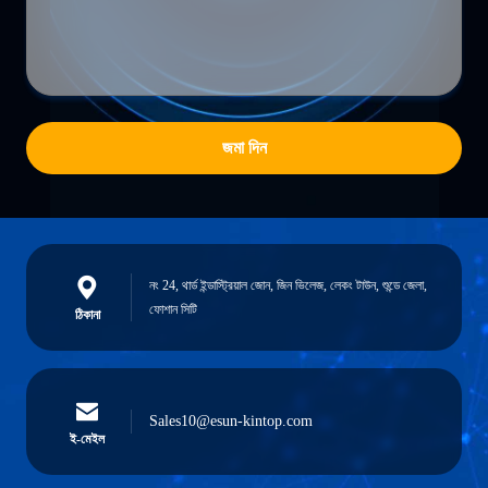
জমা দিন
নং 24, থার্ড ইন্ডাস্ট্রিয়াল জোন, জিন ভিলেজ, লেকং টাউন, শুন্ডে জেলা,
ফোশান সিটি
ঠিকানা
Sales10@esun-kintop.com
ই-মেইল