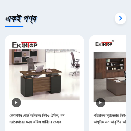
একই পণ্য
মেলামাইন বোর্ড অফিসের সিইও টেবিল, বস
পরিচালক ম্যানেজার সিইও 
ম্যানেজারের জন্য অফিস ফার্নিচার ডেস্ক
আধুনিক এল আকৃতির অফিস