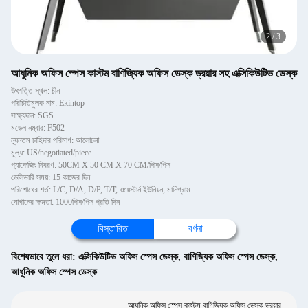
2
/
3
আধুনিক অফিস স্পেস কাস্টম বাণিজ্যিক অফিস ডেস্ক ড্রয়ার সহ এক্সিকিউটিভ ডেস্ক
উৎপত্তি স্থল: চীন
পরিচিতিমুলক নাম: Ekintop
সাক্ষ্যদান: SGS
মডেল নম্বার: F502
ন্যূনতম চাহিদার পরিমাণ: আলোচনা
মূল্য: US/negotiated/piece
প্যাকেজিং বিবরণ: 50CM X 50 CM X 70 CM/পিস/পিস
ডেলিভারি সময়: 15 কাজের দিন
পরিশোধের শর্ত: L/C, D/A, D/P, T/T, ওয়েস্টার্ন ইউনিয়ন, মানিগ্রাম
যোগানের ক্ষমতা: 1000পিস/পিস প্রতি দিন
বিস্তারিত
বর্ণনা
বিশেষভাবে তুলে ধরা:
এক্সিকিউটিভ অফিস স্পেস ডেস্ক
,
বাণিজ্যিক অফিস স্পেস ডেস্ক
,
আধুনিক অফিস স্পেস ডেস্ক
আধুনিক অফিস স্পেস কাস্টম বাণিজ্যিক অফিস ডেস্ক ড্রয়ার