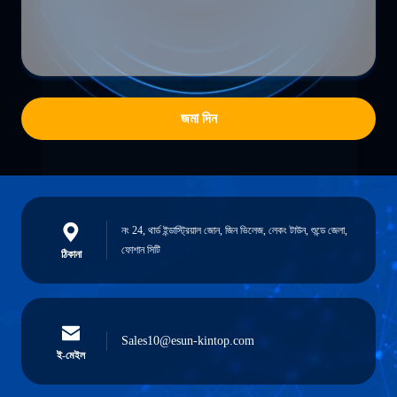
জমা দিন
নং 24, থার্ড ইন্ডাস্ট্রিয়াল জোন, জিন ভিলেজ, লেকং টাউন, শুন্ডে জেলা,
ফোশান সিটি
ঠিকানা
Sales10@esun-kintop.com
ই-মেইল