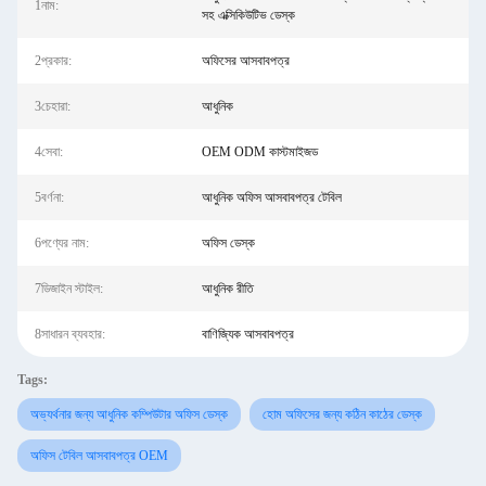
1নাম:
সহ এক্সিকিউটিভ ডেস্ক
2প্রকার:
অফিসের আসবাবপত্র
3চেহারা:
আধুনিক
4সেবা:
OEM ODM কাস্টমাইজড
5বর্ণনা:
আধুনিক অফিস আসবাবপত্র টেবিল
6পণ্যের নাম:
অফিস ডেস্ক
7ডিজাইন স্টাইল:
আধুনিক রীতি
8সাধারন ব্যবহার:
বাণিজ্যিক আসবাবপত্র
Tags:
অভ্যর্থনার জন্য আধুনিক কম্পিউটার অফিস ডেস্ক
হোম অফিসের জন্য কঠিন কাঠের ডেস্ক
অফিস টেবিল আসবাবপত্র OEM