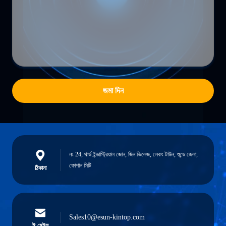
জমা দিন
নং 24, থার্ড ইন্ডাস্ট্রিয়াল জোন, জিন ভিলেজ, লেকং টাউন, শুন্ডে জেলা,
ফোশান সিটি
ঠিকানা
Sales10@esun-kintop.com
ই-মেইল