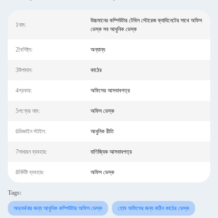
উচ্চমানের কম্পিউটার টেবিল স্টোরেজ ক্যাবিনেটের সাথে অফিস
1নাম:
ডেস্ক সব আধুনিক ডেস্ক
2বৈশিষ্ট্য:
অন্যান্য
3উপাদান:
কাঠের
4প্রকার:
অফিসের আসবাবপত্র
5পণ্যের নাম:
অফিস ডেস্ক
6ডিজাইন স্টাইল:
আধুনিক রীতি
7সাধারন ব্যবহার:
বাণিজ্যিক আসবাবপত্র
8নির্দিষ্ট ব্যবহার:
অফিস ডেস্ক
Tags:
অভ্যর্থনার জন্য আধুনিক কম্পিউটার অফিস ডেস্ক
হোম অফিসের জন্য কঠিন কাঠের ডেস্ক