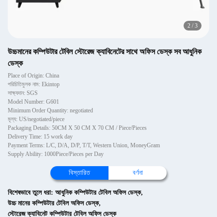
2
/
3
উচ্চমানের কম্পিউটার টেবিল স্টোরেজ ক্যাবিনেটের সাথে অফিস ডেস্ক সব আধুনিক
ডেস্ক
Place of Origin: China
পরিচিতিমুলক নাম: Ekintop
সাক্ষ্যদান: SGS
Model Number: G601
Minimum Order Quantity: negotiated
মূল্য: US/negotiated/piece
Packaging Details: 50CM X 50 CM X 70 CM / Piece/Pieces
Delivery Time: 15 work day
Payment Terms: L/C, D/A, D/P, T/T, Western Union, MoneyGram
Supply Ability: 1000Piece/Pieces per Day
বিস্তারিত
বর্ণনা
বিশেষভাবে তুলে ধরা:
আধুনিক কম্পিউটার টেবিল অফিস ডেস্ক
,
উচ্চ মানের কম্পিউটার টেবিল অফিস ডেস্ক
,
স্টোরেজ ক্যাবিনেট কম্পিউটার টেবিল অফিস ডেস্ক