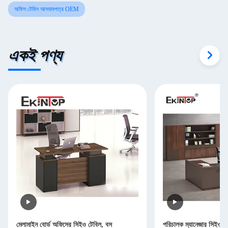
অফিস টেবিল আসবাবপত্র OEM
একই পণ্য
মেলামাইন বোর্ড অফিসের সিইও টেবিল, বস
পরিচালক ম্যানেজার সিইও 