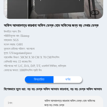
2
/
3
অফিস আসবাবপত্র কারখানা অফিস ডেস্ক হোম অফিসের জন্য বড় লেখার ডেস্ক
উৎপত্তি স্থল: চীন
পরিচিতিমুলক নাম: Ekintop
সাক্ষ্যদান: SGS
মডেল নম্বার: G601
ন্যূনতম চাহিদার পরিমাণ: আলোচনা
মূল্য: US/negotiated/piece
প্যাকেজিং বিবরণ: 50CM X 50 CM X 70 CM/পিস/পিস
ডেলিভারি সময়: 15 কাজের দিন
পরিশোধের শর্ত: L/C, D/A, D/P, T/T, ওয়েস্টার্ন ইউনিয়ন, মানিগ্রাম
যোগানের ক্ষমতা: 1000পিস/পিস প্রতি দিন
বিস্তারিত
বর্ণনা
বিশেষভাবে তুলে ধরা:
বড় বড় ডেস্ক অফিস আসবাব কারখানা
,
বড় বড় ডেস্ক অফিস আসবাব
অফিস আসবাবপত্র কারখানা অফিস ডেস্ক হোম অফিসের
1নাম:
জন্য বড় লেখার ডেস্ক