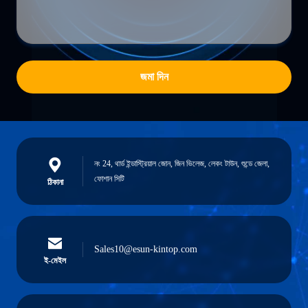
জমা দিন
নং 24, থার্ড ইন্ডাস্ট্রিয়াল জোন, জিন ভিলেজ, লেকং টাউন, শুন্ডে জেলা,
ফোশান সিটি
ঠিকানা
Sales10@esun-kintop.com
ই-মেইল