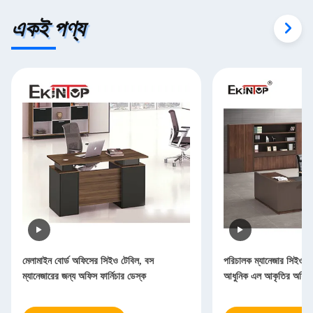
একই পণ্য
মেলামাইন বোর্ড অফিসের সিইও টেবিল, বস
পরিচালক ম্যানেজার সিইও 
ম্যানেজারের জন্য অফিস ফার্নিচার ডেস্ক
আধুনিক এল আকৃতির অফিস