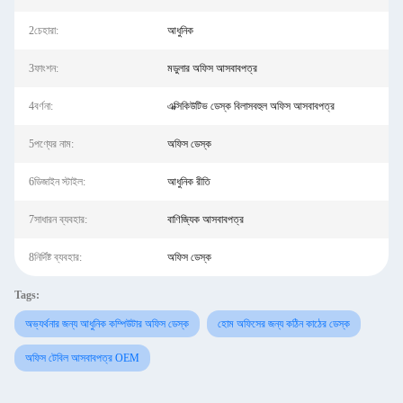
2চেহারা:
আধুনিক
3ফাংশন:
মডুলার অফিস আসবাবপত্র
4বর্ণনা:
এক্সিকিউটিভ ডেস্ক বিলাসবহুল অফিস আসবাবপত্র
5পণ্যের নাম:
অফিস ডেস্ক
6ডিজাইন স্টাইল:
আধুনিক রীতি
7সাধারন ব্যবহার:
বাণিজ্যিক আসবাবপত্র
8নির্দিষ্ট ব্যবহার:
অফিস ডেস্ক
Tags:
অভ্যর্থনার জন্য আধুনিক কম্পিউটার অফিস ডেস্ক
হোম অফিসের জন্য কঠিন কাঠের ডেস্ক
অফিস টেবিল আসবাবপত্র OEM