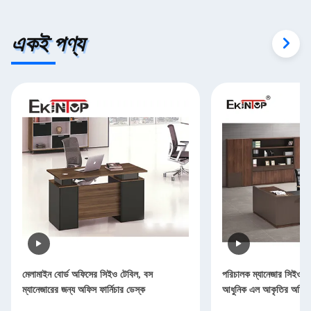
একই পণ্য
মেলামাইন বোর্ড অফিসের সিইও টেবিল, বস
পরিচালক ম্যানেজার সিইও 
ম্যানেজারের জন্য অফিস ফার্নিচার ডেস্ক
আধুনিক এল আকৃতির অফিস