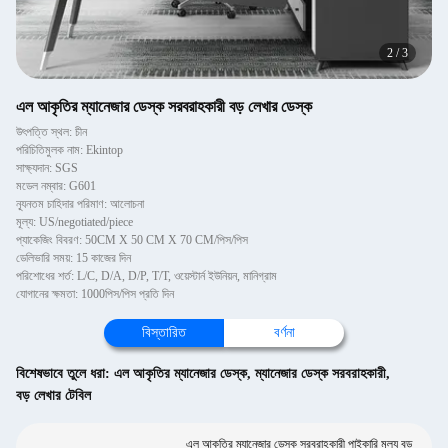
2
/
3
এল আকৃতির ম্যানেজার ডেস্ক সরবরাহকারী বড় লেখার ডেস্ক
উৎপত্তি স্থল: চীন
পরিচিতিমুলক নাম: Ekintop
সাক্ষ্যদান: SGS
মডেল নম্বার: G601
ন্যূনতম চাহিদার পরিমাণ: আলোচনা
মূল্য: US/negotiated/piece
প্যাকেজিং বিবরণ: 50CM X 50 CM X 70 CM/পিস/পিস
ডেলিভারি সময়: 15 কাজের দিন
পরিশোধের শর্ত: L/C, D/A, D/P, T/T, ওয়েস্টার্ন ইউনিয়ন, মানিগ্রাম
যোগানের ক্ষমতা: 1000পিস/পিস প্রতি দিন
বিস্তারিত
বর্ণনা
বিশেষভাবে তুলে ধরা:
এল আকৃতির ম্যানেজার ডেস্ক
,
ম্যানেজার ডেস্ক সরবরাহকারী
,
বড় লেখার টেবিল
এল আকৃতির ম্যানেজার ডেস্ক সরবরাহকারী পাইকারি মূল্য বড়