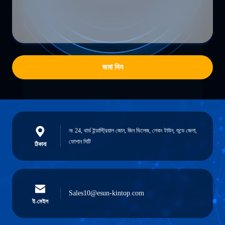
জমা দিন
নং 24, থার্ড ইন্ডাস্ট্রিয়াল জোন, জিন ভিলেজ, লেকং টাউন, শুন্ডে জেলা,
ফোশান সিটি
ঠিকানা
Sales10@esun-kintop.com
ই-মেইল