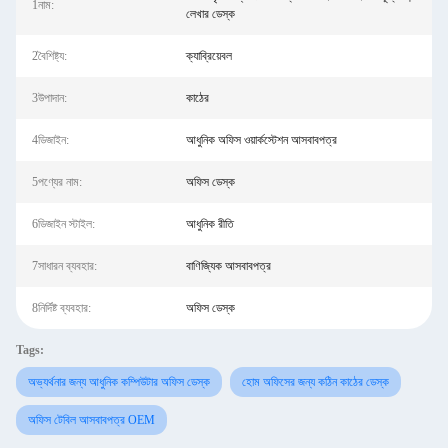
1নাম:
লেখার ডেস্ক
2বৈশিষ্ট্য:
ক্যাব্রিয়েবল
3উপাদান:
কাঠের
4ডিজাইন:
আধুনিক অফিস ওয়ার্কস্টেশন আসবাবপত্র
5পণ্যের নাম:
অফিস ডেস্ক
6ডিজাইন স্টাইল:
আধুনিক রীতি
7সাধারন ব্যবহার:
বাণিজ্যিক আসবাবপত্র
8নির্দিষ্ট ব্যবহার:
অফিস ডেস্ক
Tags:
অভ্যর্থনার জন্য আধুনিক কম্পিউটার অফিস ডেস্ক
হোম অফিসের জন্য কঠিন কাঠের ডেস্ক
অফিস টেবিল আসবাবপত্র OEM