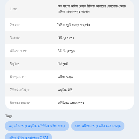
উচ্চ মানের অফিস ডেস্ক বিভিন্ন আকারের বেসপোক ডেস্ক
1নাম:
অফিস আসবাবপত্র কারখানা
2চেহারা:
রৈখিক ফ্রন্ট ডেস্ক অভ্যর্থনা
3আকার:
বিভিন্ন মাপের
4বীভৎস অংশ:
3টি ভিন্ন পছন্দ
5সুবিধা:
দীর্ঘস্থায়ী
6পণ্যের নাম:
অফিস ডেস্ক
7ডিজাইন স্টাইল:
আধুনিক রীতি
8সাধারন ব্যবহার:
বাণিজ্যিক আসবাবপত্র
Tags:
অভ্যর্থনার জন্য আধুনিক কম্পিউটার অফিস ডেস্ক
হোম অফিসের জন্য কঠিন কাঠের ডেস্ক
অফিস টেবিল আসবাবপত্র OEM