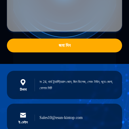
জমা দিন
নং 24, থার্ড ইন্ডাস্ট্রিয়াল জোন, জিন ভিলেজ, লেকং টাউন, শুন্ডে জেলা,
ফোশান সিটি
ঠিকানা
Sales10@esun-kintop.com
ই-মেইল