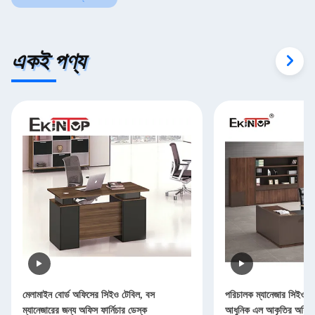
একই পণ্য
মেলামাইন বোর্ড অফিসের সিইও টেবিল, বস
পরিচালক ম্যানেজার সিইও 
ম্যানেজারের জন্য অফিস ফার্নিচার ডেস্ক
আধুনিক এল আকৃতির অফিস