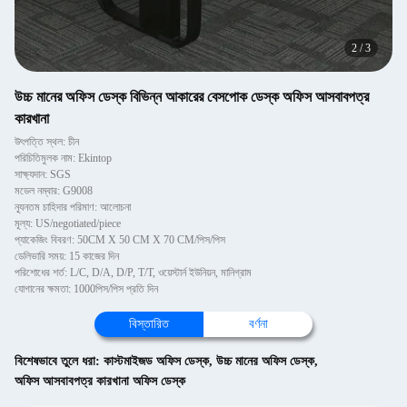
2
/
3
উচ্চ মানের অফিস ডেস্ক বিভিন্ন আকারের বেসপোক ডেস্ক অফিস আসবাবপত্র
কারখানা
উৎপত্তি স্থল: চীন
পরিচিতিমুলক নাম: Ekintop
সাক্ষ্যদান: SGS
মডেল নম্বার: G9008
ন্যূনতম চাহিদার পরিমাণ: আলোচনা
মূল্য: US/negotiated/piece
প্যাকেজিং বিবরণ: 50CM X 50 CM X 70 CM/পিস/পিস
ডেলিভারি সময়: 15 কাজের দিন
পরিশোধের শর্ত: L/C, D/A, D/P, T/T, ওয়েস্টার্ন ইউনিয়ন, মানিগ্রাম
যোগানের ক্ষমতা: 1000পিস/পিস প্রতি দিন
বিস্তারিত
বর্ণনা
বিশেষভাবে তুলে ধরা:
কাস্টমাইজড অফিস ডেস্ক
,
উচ্চ মানের অফিস ডেস্ক
,
অফিস আসবাবপত্র কারখানা অফিস ডেস্ক