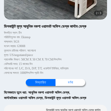
2
/
3
ডিসকাউন্ট মূল্য আধুনিক নকশা ওয়ালনট অফিস ডেস্ক কাস্টম ডেস্ক
উৎপত্তি স্থল: চীন
পরিচিতিমুলক নাম: Ekintop
সাক্ষ্যদান: SGS
মডেল নম্বার: G9008
ন্যূনতম চাহিদার পরিমাণ: আলোচনা
মূল্য: US/negotiated/piece
প্যাকেজিং বিবরণ: 50CM X 50 CM X 70 CM/পিস/পিস
ডেলিভারি সময়: 15 কাজের দিন
পরিশোধের শর্ত: L/C, D/A, D/P, T/T, ওয়েস্টার্ন ইউনিয়ন, মানিগ্রাম
যোগানের ক্ষমতা: 1000পিস/পিস প্রতি দিন
বিস্তারিত
বর্ণনা
বিশেষভাবে তুলে ধরা:
আধুনিক নকশা ওয়ালনট অফিস ডেস্ক
,
কাস্টমাইজড ওয়ালনট অফিস ডেস্ক
,
ডিসকাউন্ট মূল্য ওয়ালনট অফিস ডেস্ক
ডিসকাউন্ট মূল্য আধুনিক নকশা ওয়ালনট অফিস ডেস্ক কাস্টম