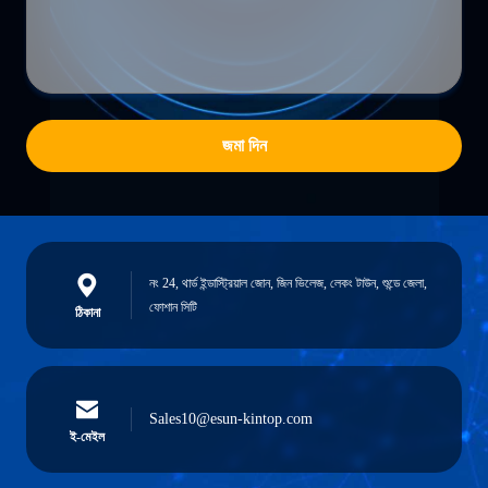
জমা দিন
নং 24, থার্ড ইন্ডাস্ট্রিয়াল জোন, জিন ভিলেজ, লেকং টাউন, শুন্ডে জেলা,
ফোশান সিটি
ঠিকানা
Sales10@esun-kintop.com
ই-মেইল