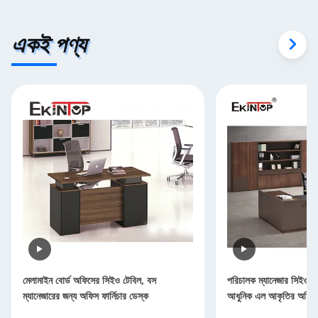
একই পণ্য
মেলামাইন বোর্ড অফিসের সিইও টেবিল, বস
পরিচালক ম্যানেজার সিইও 
ম্যানেজারের জন্য অফিস ফার্নিচার ডেস্ক
আধুনিক এল আকৃতির অফিস