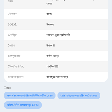
1নাম:
ডেস্ক
2উপাদান:
কাঠের
3OEM:
উপলব্ধ
4বৈশিষ্ট্য:
সারফেস স্ক্র্যাচ প্রতিরোধী
5সুবিধা:
দীর্ঘস্থায়ী
6পণ্যের নাম:
অফিস ডেস্ক
7ডিজাইন স্টাইল:
আধুনিক রীতি
8সাধারন ব্যবহার:
বাণিজ্যিক আসবাবপত্র
Tags:
অভ্যর্থনার জন্য আধুনিক কম্পিউটার অফিস ডেস্ক
হোম অফিসের জন্য কঠিন কাঠের ডেস্ক
অফিস টেবিল আসবাবপত্র OEM