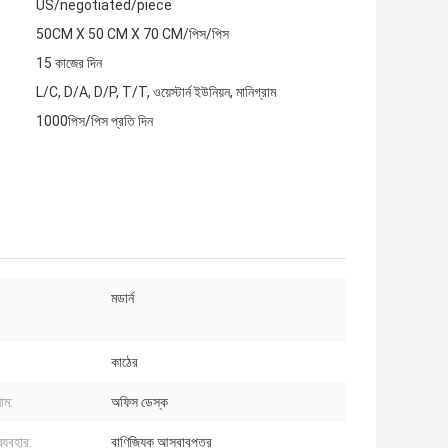
US/negotiated/piece
50CM X 50 CM X 70 CM/পিস/পিস
15 কাজের দিন
L/C, D/A, D/P, T/T, ওয়েস্টার্ন ইউনিয়ন, মানিগ্রাম
1000পিস/পিস প্রতি দিন
মডার্ন
কাঠের
াম:
অফিস ডেস্ক
্যবহার:
বাণিজ্যিক আসবাবপত্র