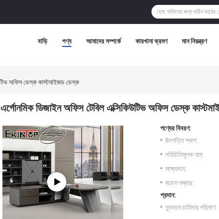
বাড়ি
পণ্য
আমাদের সম্পর্কে
কারখানা ভ্রমণ
মান নিয়ন্ত্রণ
উটিভ অফিস ডেস্ক কাস্টমাইজড ডেস্ক
এর্গোনমিক ডিজাইন অফিস টেবিল এক্সিকিউটিভ অফিস ডেস্ক কাস্টম
পণ্যের বিবরণ:
উৎপত্তি স্থল:
পরিচিতিমুলক নাম:
সাক্ষ্যদান:
মডেল নম্বার:
প্রদান:
ন্যূনতম চাহিদার পরিমাণ: