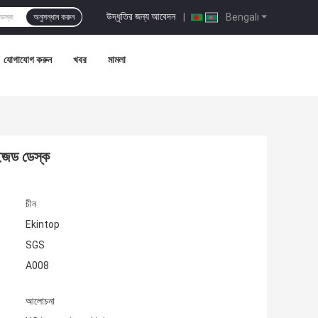
উদ্ধৃতির জন্য আবেদন
|
Bengali
অনুসন্ধান করুন
যোগাযোগ করুন
খবর
মামলা
াইজড ডেস্ক
চীন
Ekintop
SGS
A008
আলোচনা