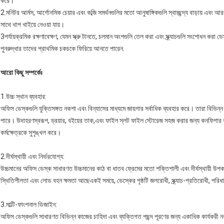
করে।
2.মনিটর আর্মস, আর্গোনমিক চেয়ার এবং কব্জি সমর্থনগুলির মতো আনুষাঙ্গিকগুলি স্বাচ্ছন্দ্য বাড়ায় এবং
সাথে খাপ খাইয়ে নেওয়া যায়।
3পর্যায়ক্রমিক রক্ষণাবেক্ষণ, যেমন স্ক্রু টানতে, চলমান অংশগুলি তেল করা এবং স্ক্র্যাচগুলি সংশোধন ক
পুনরুদ্ধার তাদের প্রাথমিক চকচকে ফিরিয়ে আনতে পারেন.
আরো কিছু সম্পর্কেঃ
1.
উচ্চ স্থান ব্যবহার
:
অফিস ডেস্কগুলি যুক্তিসঙ্গত নকশা এবং বিন্যাসের মাধ্যমে জায়গার সর্বাধিক ব্যবহার করে। তারা বিভিন্ন
পারে। উদাহরণস্বরূপ, ড্রয়ার, বইয়ের তাক,এবং ফাইল স্লট ফাইল স্টোরেজ সহজ করার জন্য কনফিগার ক
কর্মক্ষেত্রকে সুশৃঙ্খল করে।
2.
দীর্ঘস্থায়ী এবং নির্ভরযোগ্য
:
উচ্চমানের অফিস ডেস্ক সাধারণত উচ্চমানের কাঠ বা ধাতব ফ্রেমের মতো শক্তিশালী এবং দীর্ঘস্থায়ী উপকরণ
স্থিতিশীলতা এবং লোড বহন ক্ষমতা আছেএকই সময়ে, ডেস্কের পৃষ্ঠটি জলরোধী, স্ক্র্যাচ-প্রতিরোধী, পরিধান-প
3.
মাল্টি-ফাংশনাল ডিজাইন
:
অফিস ডেস্কগুলি সাধারণত বিভিন্ন কাজের চাহিদা এবং ব্যক্তিগত পছন্দ পূরণের জন্য একাধিক কার্যকর