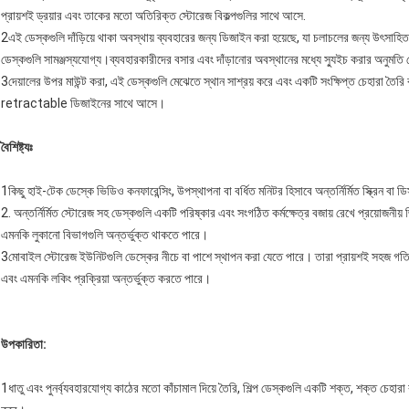
প্রায়শই ড্রয়ার এবং তাকের মতো অতিরিক্ত স্টোরেজ বিকল্পগুলির সাথে আসে.
2এই ডেস্কগুলি দাঁড়িয়ে থাকা অবস্থায় ব্যবহারের জন্য ডিজাইন করা হয়েছে, যা চলাচলের জন্য উৎসাহি
ডেস্কগুলি সামঞ্জস্যযোগ্য।ব্যবহারকারীদের বসার এবং দাঁড়ানোর অবস্থানের মধ্যে স্যুইচ করার অনুমতি দ
3দেয়ালের উপর মাউন্ট করা, এই ডেস্কগুলি মেঝেতে স্থান সাশ্রয় করে এবং একটি সংক্ষিপ্ত চেহারা তৈরি 
retractable ডিজাইনের সাথে আসে।
বৈশিষ্ট্যঃ
1কিছু হাই-টেক ডেস্কে ভিডিও কনফারেন্সিং, উপস্থাপনা বা বর্ধিত মনিটর হিসাবে অন্তর্নির্মিত স্ক্রিন বা
2. অন্তর্নির্মিত স্টোরেজ সহ ডেস্কগুলি একটি পরিষ্কার এবং সংগঠিত কর্মক্ষেত্র বজায় রেখে প্রয়োজনীয়
এমনকি লুকানো বিভাগগুলি অন্তর্ভুক্ত থাকতে পারে।
3মোবাইল স্টোরেজ ইউনিটগুলি ডেস্কের নীচে বা পাশে স্থাপন করা যেতে পারে। তারা প্রায়শই সহজ গতিশীলত
এবং এমনকি লকিং প্রক্রিয়া অন্তর্ভুক্ত করতে পারে।
উপকারিতা:
1ধাতু এবং পুনর্ব্যবহারযোগ্য কাঠের মতো কাঁচামাল দিয়ে তৈরি, শিল্প ডেস্কগুলি একটি শক্ত, শক্ত চেহারা রয়ে