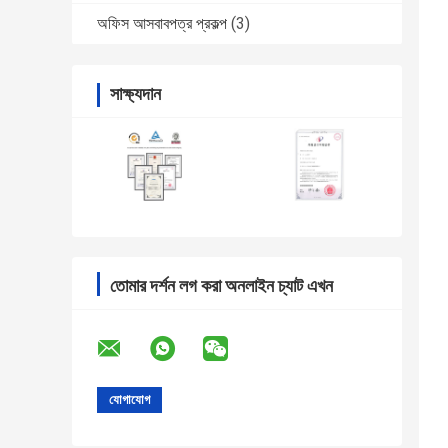
অফিস আসবাবপত্র প্রকল্প
(3)
সাক্ষ্যদান
তোমার দর্শন লগ করা অনলাইন চ্যাট এখন