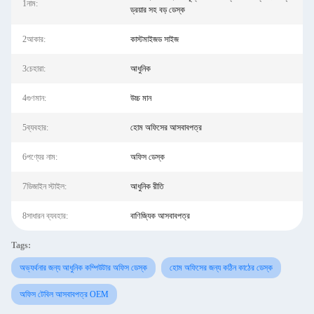
1নাম:
ড্রয়ার সহ বড় ডেস্ক
2আকার:
কাস্টমাইজড সাইজ
3চেহারা:
আধুনিক
4গুণমান:
উচ্চ মান
5ব্যবহার:
হোম অফিসের আসবাবপত্র
6পণ্যের নাম:
অফিস ডেস্ক
7ডিজাইন স্টাইল:
আধুনিক রীতি
8সাধারন ব্যবহার:
বাণিজ্যিক আসবাবপত্র
Tags:
অভ্যর্থনার জন্য আধুনিক কম্পিউটার অফিস ডেস্ক
হোম অফিসের জন্য কঠিন কাঠের ডেস্ক
অফিস টেবিল আসবাবপত্র OEM