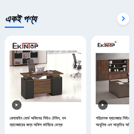
একই পণ্য
মেলামাইন বোর্ড অফিসের সিইও টেবিল, বস
পরিচালক ম্যানেজার সিইও 
ম্যানেজারের জন্য অফিস ফার্নিচার ডেস্ক
আধুনিক এল আকৃতির অফিস