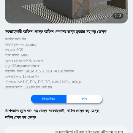
2
/
3
সরবরাহকারী অফিস ডেস্ক অফিস স্পেসের জন্য ড্রয়ার সহ বড় ডেস্ক
উৎপত্তি স্থল: চীন
পরিচিতিমুলক নাম: Ekintop
সাক্ষ্যদান: SGS
মডেল নম্বার: A003
ন্যূনতম চাহিদার পরিমাণ: আলোচনা
মূল্য: US/negotiated/piece
প্যাকেজিং বিবরণ: 50CM X 50 CM X 70 CM/পিস/পিস
ডেলিভারি সময়: 15 কাজের দিন
পরিশোধের শর্ত: L/C, D/A, D/P, T/T, ওয়েস্টার্ন ইউনিয়ন, মানিগ্রাম
যোগানের ক্ষমতা: 1000পিস/পিস প্রতি দিন
বিস্তারিত
বর্ণনা
বিশেষভাবে তুলে ধরা:
বড় ডেস্ক সরবরাহকারী
,
অফিস ডেস্ক বড় ডেস্ক
,
অফিস স্পেস বড় ডেস্ক
সরবরাহকারী পাইকারি মূল্য অফিস ডেস্ক অফিস স্থানের জন্য