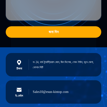
জমা দিন
নং 24, থার্ড ইন্ডাস্ট্রিয়াল জোন, জিন ভিলেজ, লেকং টাউন, শুন্ডে জেলা,
ফোশান সিটি
ঠিকানা
Sales10@esun-kintop.com
ই-মেইল