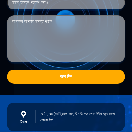
জমা দিন
নং 24, থার্ড ইন্ডাস্ট্রিয়াল জোন, জিন ভিলেজ, লেকং টাউন, শুন্ডে জেলা,
ফোশান সিটি
ঠিকানা