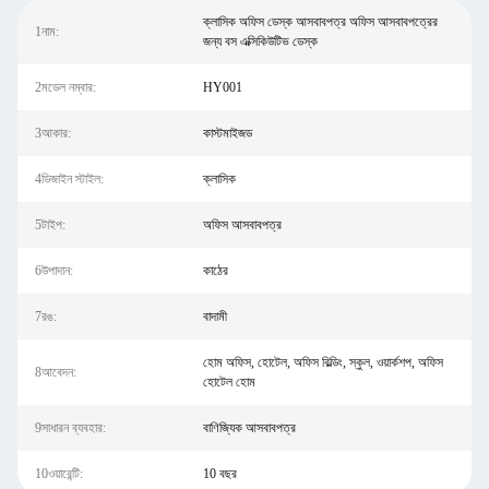
ক্লাসিক অফিস ডেস্ক আসবাবপত্র অফিস আসবাবপত্রের
1নাম:
জন্য বস এক্সিকিউটিভ ডেস্ক
2মডেল নম্বার:
HY001
3আকার:
কাস্টমাইজড
4ডিজাইন স্টাইল:
ক্লাসিক
5টাইপ:
অফিস আসবাবপত্র
6উপাদান:
কাঠের
7রঙ:
বাদামী
হোম অফিস, হোটেল, অফিস বিল্ডিং, স্কুল, ওয়ার্কশপ, অফিস
8আবেদন:
হোটেল হোম
9সাধারন ব্যবহার:
বাণিজ্যিক আসবাবপত্র
10ওয়ারেন্টি:
10 বছর