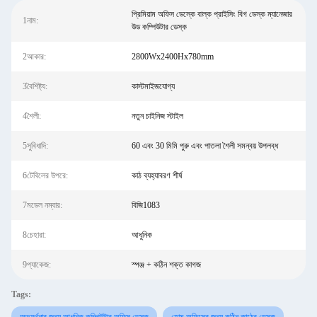
প্রিমিয়াম অফিস ডেস্কে বাল্ক প্রাইসিং বিগ ডেস্ক ম্যানেজার
1নাম:
উড কম্পিউটার ডেস্ক
2আকার:
2800Wx2400Hx780mm
3বৈশিষ্ট্য:
কাস্টমাইজযোগ্য
4শৈলী:
নতুন চাইনিজ স্টাইল
5সুবিধাদি:
60 এবং 30 মিমি পুরু এবং পাতলা শৈলী সমন্বয় উপলব্ধ
6টেবিলের উপরে:
কাঠ ব্যহ্যাবরণ শীর্ষ
7মডেল নম্বার:
বিজি1083
8চেহারা:
আধুনিক
9প্যাকেজ:
স্পঞ্জ + কঠিন শক্ত কাগজ
Tags: