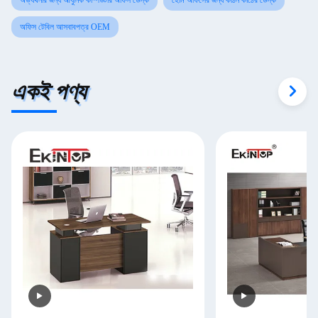
অভ্যর্থনার জন্য আধুনিক কম্পিউটার অফিস ডেস্ক
হোম অফিসের জন্য কঠিন কাঠের ডেস্ক
অফিস টেবিল আসবাবপত্র OEM
একই পণ্য