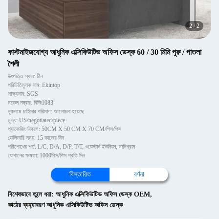
2
/
2
কাস্টমাইজযোগ্য আধুনিক এক্সিকিউটিভ অফিস ডেস্ক 60 / 30 মিমি পুরু / পাতলা
শৈলী
উৎপত্তি স্থল: চীন
পরিচিতিমুলক নাম: Ekintop
সাক্ষ্যদান: SGS
মডেল নম্বার: বিজি1083
ন্যূনতম চাহিদার পরিমাণ: আলোচনা হয়েছে
মূল্য: US/negotiated/piece
প্যাকেজিং বিবরণ: 50CM X 50 CM X 70 CM/পিস/পিস
ডেলিভারি সময়: 15 কাজের দিন
পরিশোধের শর্ত: L/C, D/A, D/P, T/T, ওয়েস্টার্ন ইউনিয়ন, মানিগ্রাম
যোগানের ক্ষমতা: 1000পিস/পিস প্রতি দিন
বিস্তারিত
বর্ণনা
বিশেষভাবে তুলে ধরা:
আধুনিক এক্সিকিউটিভ অফিস ডেস্ক OEM
,
কাঠের ব্যহ্যাবরণ আধুনিক এক্সিকিউটিভ অফিস ডেস্ক