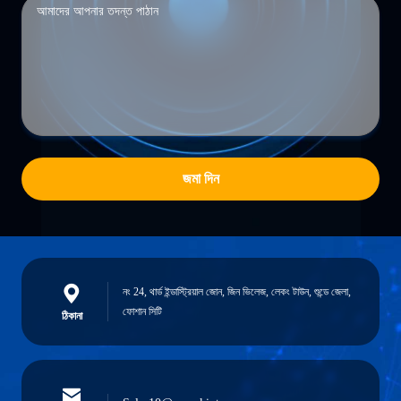
জমা দিন
নং 24, থার্ড ইন্ডাস্ট্রিয়াল জোন, জিন ভিলেজ, লেকং টাউন, শুন্ডে জেলা,
ফোশান সিটি
ঠিকানা