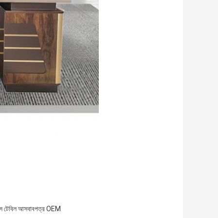
স টেবিল আসবাবপত্র OEM