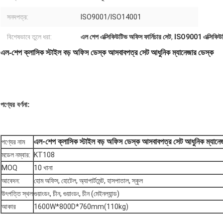
সনদপত্র:
ISO9001/ISO14001
বিশেষভাবে তুলে ধরা:
এল শেপ এক্সিকিউটিভ অফিস ফার্নিচার সেট
,
ISO9001 এক্সিকিউটি
এল-শেপ ক্লাসিক স্টাইল বড় অফিস ডেস্ক আসবাবপত্র সেট আধুনিক ম্যানেজার ডেস্ক
পণ্যের বর্ণনা:
এল-শেপ ক্লাসিক স্টাইল বড় অফিস ডেস্ক আসবাবপত্র সেট আধুনিক ম্যানে
পণ্যের নাম
মডেল নম্বার:
KT108
MOQ
10 খানা
আবেদন:
হোম অফিস, হোটেল, অ্যাপার্টমেন্ট, হাসপাতাল, স্কুল
উৎপত্তি স্থল
গুয়াংডং, চীন, গুয়াংডং, চীন (মেইনল্যান্ড)
আকার
1600W*800D*760mm(110kg)