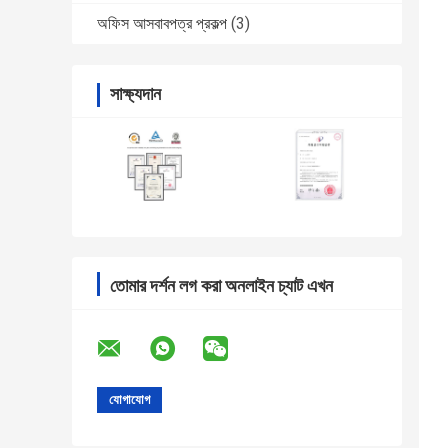
অফিস আসবাবপত্র প্রকল্প
(3)
সাক্ষ্যদান
তোমার দর্শন লগ করা অনলাইন চ্যাট এখন