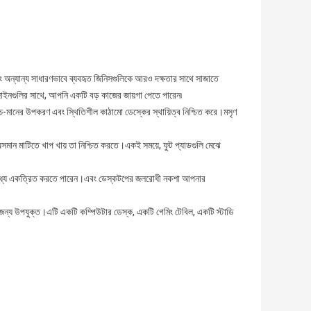
ং অন্যান্য সাধারণভাবে ব্যবহৃত জিনিসগুলিকে আরও দক্ষতার সাথে সাজাতে
াইনগুলির সাথে, আপনি একটি বড় কাজের জায়গা পেতে পারেন৷
উচ্চ-মানের উপকরণ এবং স্থিতিশীল কাঠামো ডেস্কের স্থায়িত্ব নিশ্চিত করে।মসৃণ
অসমান মাটিতে খাপ খায় তা নিশ্চিত করতে।একই সময়ে, ফুট প্যাডগুলি মেঝে
 মধ্যে একত্রিত করতে পারেন।এবং ডেস্কটপের জলরোধী নকশা আপনার
র জন্য উপযুক্ত।এটি একটি কম্পিউটার ডেস্ক, একটি গেমিং টেবিল, একটি স্টাডি