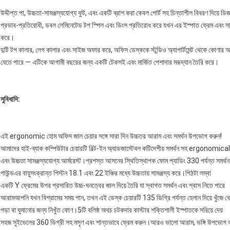
উদ্দীপ্ত পা, উচ্চতা-সামঞ্জস্যযোগ্য ফুট, এবং একটি ব্রাশ করা কেবল পোর্ট সহ চিন্তাশীল বিবরণ দিয
প্রভাব-প্রতিরোধী, ডবল লেমিনেটেড টপ স্পিল এবং ডিংস প্রতিরোধ করে যখন এর ইস্পাত ফ্রেম এবং সামঞ্
করে।
দুটি টপ কালার, লেগ কালার এবং সাইজ অফার করে, অফিস ডেস্ককে স্টুডিও অ্যাপার্টমেন্ট থেকে কোণার অ
যেতে পারে — এটিকে আগামী বছরের জন্য একটি টেকসই এবং মার্জিত পেশাদার মরূদ্যান তৈরি করে।
সুবিধাদি:
এই ergonomic হোম অফিস জাল চেয়ার সঙ্গে সারা দিন উচ্চতর আরাম এবং সমর্থন উপভোগ করুন!
আমাদের হাই-ব্যাক কম্পিউটার চেয়ারটি বিল্ট-ইন অ্যাডজাস্টেবল কটিদেশীয় সমর্থন সহ ergonomic
এবং উচ্চতা সামঞ্জস্যযোগ্য আর্মরেস্ট।প্রশস্ত আসনের স্থিতিস্থাপক ফোম প্যাডিং 330 পর্যন্ত সমর্থ
পাউন্ডএর বায়ুসংক্রান্ত পিস্টন 18.1 এবং 22 ইঞ্চির মধ্যে উচ্চতায় সামঞ্জস্য করে।পিঠটা লম্বা
একটি Y ফ্রেমের উপর প্রসারিত উচ্চ-ঘনত্বের জাল দিয়ে তৈরি যা স্বাগত সমর্থন এবং শ্বাস নিতে পারে
আরামআপনি যখন বিশ্রামের সময় পান, তখন এই ডেস্ক চেয়ারটি 135 ডিগ্রি পর্যন্ত হেলান দিয়ে খুঁজে ব
পড়া বা ঘুমানোর জন্য নিখুঁত কোণ।5টি বলিষ্ঠ অথচ চটকদার কাস্টার শক্তিশালী ইস্পাতকে সরিয়ে দেয়
সহজ সুইভেলের 360 ডিগ্রী সহ মসৃণ এবং শান্তভাবে ফ্রেম করুন।আরও ভালো আরাম, ভঙ্গি উপভোগ ক