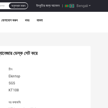
উদ্ধৃতির জন্য আবেদন
|
Bengali
অনুসন্ধান করুন
যোগাযোগ করুন
খবর
মামলা
যানেজার ডেস্ক সেট করে
চীন
Ekintop
SGS
KT108
দর কষাকষি