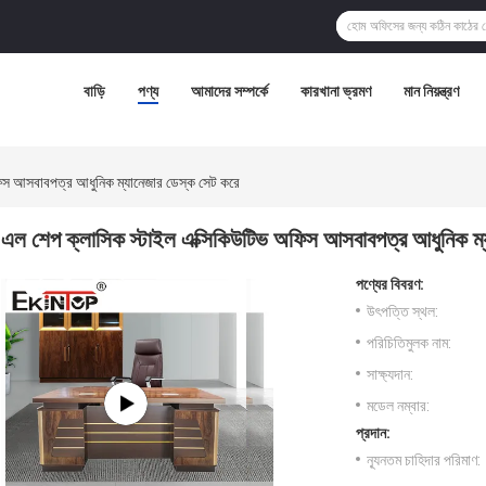
বাড়ি
পণ্য
আমাদের সম্পর্কে
কারখানা ভ্রমণ
মান নিয়ন্ত্রণ
ফিস আসবাবপত্র আধুনিক ম্যানেজার ডেস্ক সেট করে
এল শেপ ক্লাসিক স্টাইল এক্সিকিউটিভ অফিস আসবাবপত্র আধুনিক ম্
পণ্যের বিবরণ:
উৎপত্তি স্থল:
পরিচিতিমুলক নাম:
সাক্ষ্যদান:
মডেল নম্বার:
প্রদান:
ন্যূনতম চাহিদার পরিমাণ: