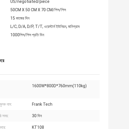
US/negotiated/piece
50CM X 50 CM X 70 CM/পিস/পিস
15 কাজের দিন
L/C, D/A, D/P, T/T, ওয়েস্টার্ন ইউনিয়ন, মানিগ্রাম
1000পিস/পিস প্রতি দিন
করে
1600W*800D*760mm(110kg)
মুলক নাম:
Frank Tech
ি সময়:
30 দিন
্বার:
KT108