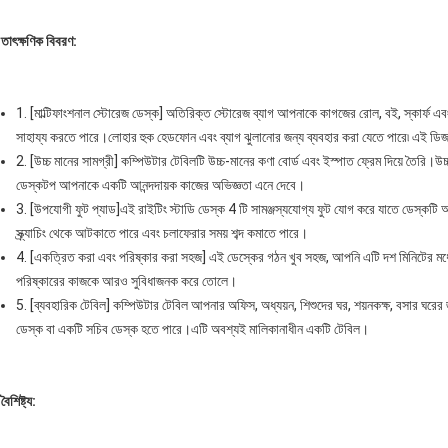
তাৎক্ষণিক বিবরণ:
1. [মাল্টিফাংশনাল স্টোরেজ ডেস্ক] অতিরিক্ত স্টোরেজ ব্যাগ আপনাকে কাগজের রোল, বই, স্কার্ফ এব
সাহায্য করতে পারে।লোহার হুক হেডফোন এবং ব্যাগ ঝুলানোর জন্য ব্যবহার করা যেতে পারে৷ এই ডিজ
2. [উচ্চ মানের সামগ্রী] কম্পিউটার টেবিলটি উচ্চ-মানের কণা বোর্ড এবং ইস্পাত ফ্রেম দিয়ে তৈরি।
ডেস্কটপ আপনাকে একটি আনন্দদায়ক কাজের অভিজ্ঞতা এনে দেবে।
3. [উপযোগী ফুট প্যাড]এই রাইটিং স্টাডি ডেস্ক 4 টি সামঞ্জস্যযোগ্য ফুট যোগ করে যাতে ডেস্কটি 
স্ক্র্যাচিং থেকে আটকাতে পারে এবং চলাফেরার সময় শব্দ কমাতে পারে।
4. [একত্রিত করা এবং পরিষ্কার করা সহজ] এই ডেস্কের গঠন খুব সহজ, আপনি এটি দশ মিনিটের
পরিষ্কারের কাজকে আরও সুবিধাজনক করে তোলে।
5. [ব্যবহারিক টেবিল] কম্পিউটার টেবিল আপনার অফিস, অধ্যয়ন, শিশুদের ঘর, শয়নকক্ষ, বসার ঘরে
ডেস্ক বা একটি সচিব ডেস্ক হতে পারে।এটি অবশ্যই মালিকানাধীন একটি টেবিল।
বৈশিষ্ট্য: