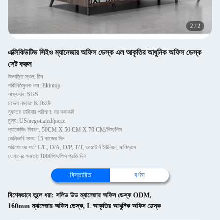
2
/
2
এক্সিকিউটিভ সিইও ম্যানেজার অফিস ডেস্ক এল আকৃতির আধুনিক অফিস ডেস্ক
সেট করুন
উৎপত্তি স্থল: চীন
পরিচিতিমুলক নাম: Ekintop
সাক্ষ্যদান: SGS
মডেল নম্বার: KT629
ন্যূনতম চাহিদার পরিমাণ: দর কষাকষি
মূল্য: US/negotiated/piece
প্যাকেজিং বিবরণ: 50CM X 50 CM X 70 CM/পিস/পিস
ডেলিভারি সময়: 15 কাজের দিন
পরিশোধের শর্ত: L/C, D/A, D/P, T/T, ওয়েস্টার্ন ইউনিয়ন, মানিগ্রাম
যোগানের ক্ষমতা: 1000পিস/পিস প্রতি দিন
বিস্তারিত
বর্ণনা
বিশেষভাবে তুলে ধরা:
সলিড উড ম্যানেজার অফিস ডেস্ক ODM
,
160mm ম্যানেজার অফিস ডেস্ক
,
L আকৃতির আধুনিক অফিস ডেস্ক