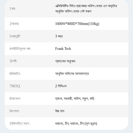
এক্সিকিউটিভ সিইও ম্যানেজার অফিস ডেস্ক এল আকৃতির
1নাম:
আধুনিক অফিস ডেস্ক সেট করুন
2আকার:
1600W*800D*760mm(110kg)
3ওয়ারেন্টি:
3 বছর
4পরিচিতিমুলক নাম:
Frank Tech
5শৈলী:
গ্রাহকের অনুরোধ
6ডিজাইন:
আধুনিক অফিসের আসবাবপত্র
7MOQ:
2 পিসিএস
8আবেদন:
ব্যাংক, সরকারী, অফিস, স্কুল, বাড়ি
9গুণমান:
উচ্চ মান
10উৎপত্তি স্থল:
গুয়াংডং, চীন, গুয়াংডং, চীন (মূল ভূখন্ড)