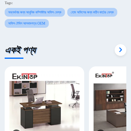
Tags:
অভ্যর্থনার জন্য আধুনিক কম্পিউটার অফিস ডেস্ক
হোম অফিসের জন্য কঠিন কাঠের ডেস্ক
অফিস টেবিল আসবাবপত্র OEM
একই পণ্য