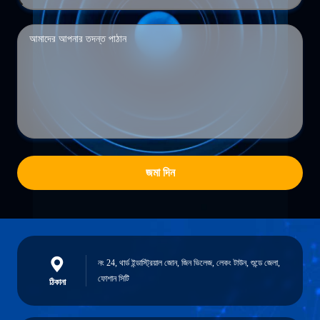
জমা দিন
নং 24, থার্ড ইন্ডাস্ট্রিয়াল জোন, জিন ভিলেজ, লেকং টাউন, শুন্ডে জেলা,
ফোশান সিটি
ঠিকানা