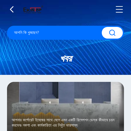
খবর
আপনার কর্পোরেট ইমেজের সাথে মেলে এমন একটি রিসেপশন ডেস্ক কীভাবে চয়ন
করবেনঃ নকশা এবং কার্যকারিতা এর নিখুঁত ভারসাম্য