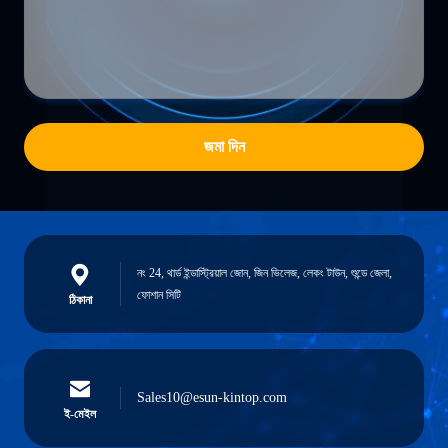
জমা দিন
নং 24, থার্ড ইন্ডাস্ট্রিয়াল জোন, জিন ভিলেজ, লেকং টাউন, শুন্ডে জেলা,
ফোশান সিটি
ঠিকানা
Sales10@esun-kintop.com
ই-মেইল