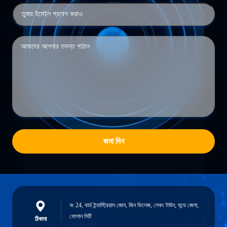
জমা দিন
নং 24, থার্ড ইন্ডাস্ট্রিয়াল জোন, জিন ভিলেজ, লেকং টাউন, শুন্ডে জেলা,
ফোশান সিটি
ঠিকানা