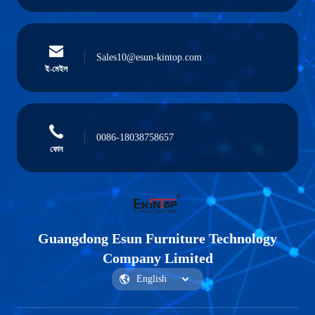
Sales10@esun-kintop.com
ই-মেইল
0086-18038758657
ফোন
Guangdong Esun Furniture Technology
Company Limited