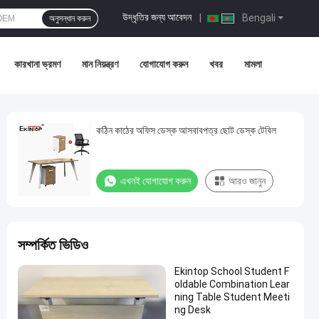
উদ্ধৃতির জন্য আবেদন
|
Bengali
অনুসন্ধান করুন
কারখানা ভ্রমণ
মান নিয়ন্ত্রণ
যোগাযোগ করুন
খবর
মামলা
কঠিন কাঠের অফিস ডেস্ক আসবাবপত্র ছোট ডেস্ক টেবিল
এখনই যোগাযোগ করুন
আরও জানুন
সম্পর্কিত ভিডিও
Ekintop School Student F
oldable Combination Lear
ning Table Student Meeti
ng Desk