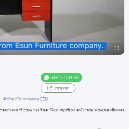
এখনই যোগাযোগ করুন
শেয়ার করুন
#
অফিস টেবিল আসবাবপত্র OEM
রকল্পের জন্য মস্তিষ্কের তরঙ্গ সিঙ্কঃ নিউরো-সহযোগী ডেস্কগুলি গ্রুপের কাজের জন্য মস্তিষ্কের