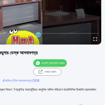
মডুলার ডেস্ক আসবাবপত্র
এখনই যোগাযোগ করুন
শেয়ার করুন
#
অফিস টেবিল আসবাবপত্র OEM
ত বিবরণ: 1প্রকৃতির অন্তর্ভুক্তিঃ আধুনিক অফিস পরিবেশে বায়োফিলিক ডিজাইন ক্রমবর্ধমান