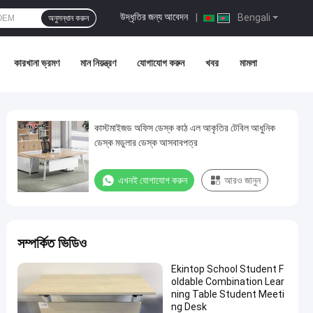
উদ্ধৃতির জন্য আবেদন
|
Bengali
অনুসন্ধান করুন
কারখানা ভ্রমণ
মান নিয়ন্ত্রণ
যোগাযোগ করুন
খবর
মামলা
কাস্টমাইজড অফিস ডেস্ক কাঠ এল আকৃতির টেবিল আধুনিক
ডেস্ক মডুলার ডেস্ক আসবাবপত্র
এখনই যোগাযোগ করুন
আরও জানুন
সম্পর্কিত ভিডিও
Ekintop School Student F
oldable Combination Lear
ning Table Student Meeti
ng Desk