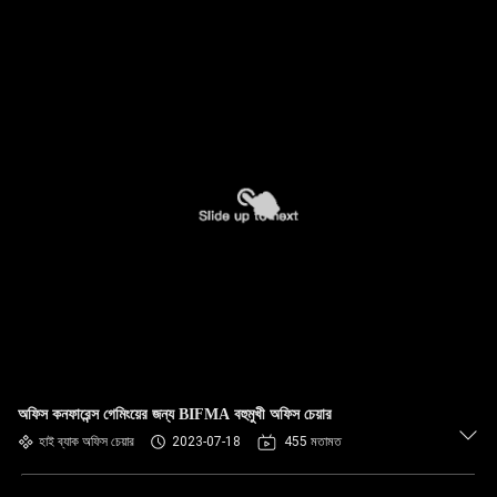
অফিস কনফারেন্স গেমিংয়ের জন্য BIFMA বহুমুখী অফিস চেয়ার
হাই ব্যাক অফিস চেয়ার
2023-07-18
455 মতামত